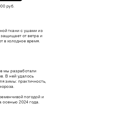
00 руб.
ной ткани с ушами из
 защищает от ветра и
т в холодное время.
ов мы разработали
в. В ней удалось
ля зимы: практичность,
мороза.
ременчивой погодой и