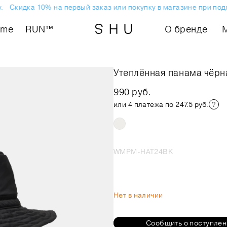
Скидка 10% на первый заказ или покупку в магазине при подпи
ome
RUN™
О бренде
Утеплённая панама чёрн
990 руб.
или 4 платежа по 247.5 руб.
WMPM-HAT24BK
Нет в наличии
Сообщить о поступле