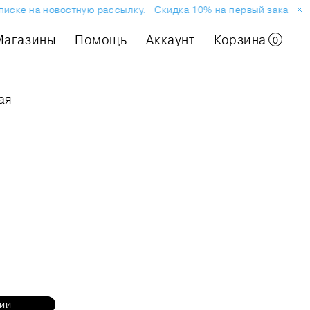
ске на новостную рассылку.
Скидка 10% на первый заказ или п
Магазины
Помощь
Аккаунт
Корзина
0
ая
нии