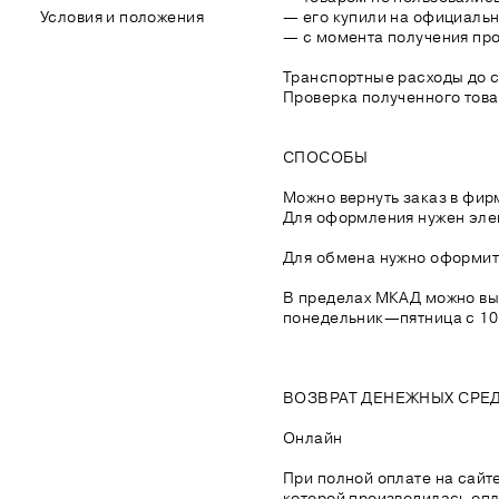
Условия и положения
— его купили на официаль
— с момента получения про
Транспортные расходы до 
Проверка полученного това
СПОСОБЫ
Можно вернуть заказ в фи
Для оформления нужен элек
Для обмена нужно оформить 
В пределах МКАД можно выз
понедельник—пятница с 10:
ВОЗВРАТ ДЕНЕЖНЫХ СРЕ
Онлайн
При полной оплате на сайт
которой производилась опла