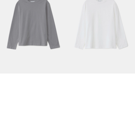
Свободный лонгслив серый
Плотный оверсайз лонгслив белый
3990 руб.
4990 руб.