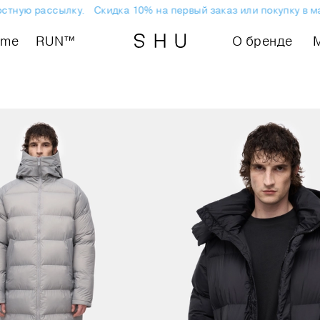
стную рассылку.
Скидка 10% на первый заказ или покупку в ма
ome
RUN™
О бренде