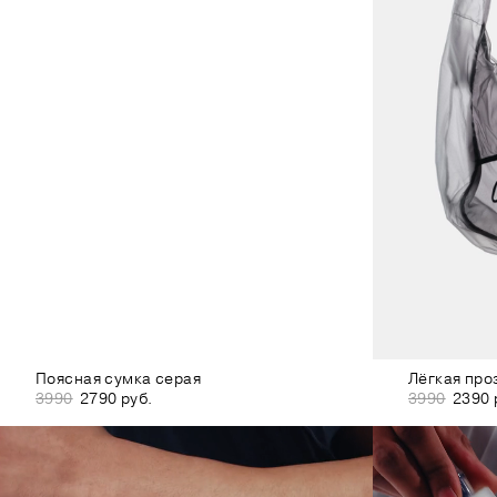
Поясная сумка серая
Лёгкая про
3990
2790 руб.
3990
2390 