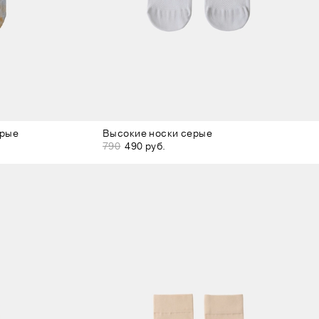
ерые
Высокие носки серые
790
490 руб.