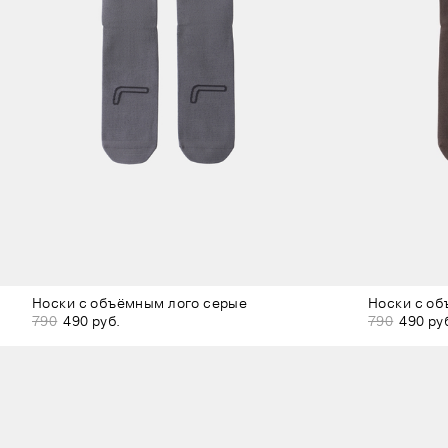
Носки с объёмным лого серые
Носки с об
790
490 руб.
790
490 ру