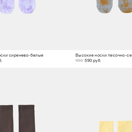
оски сиренево-белые
Высокие носки песочно-с
б.
990
590 руб.