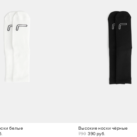
оски белые
Высокие носки чёрные
б.
790
390 руб.