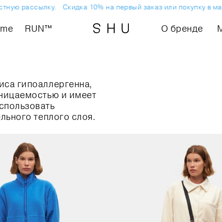
тную рассылку.
Скидка 10% на первый заказ или покупку в ма
ome
RUN™
О бренде
иса гипоаллергенна,
оницаемостью и имеет
спользовать
льного теплого слоя.