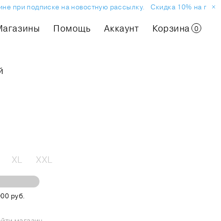
 при подписке на новостную рассылку.
Скидка 10% на первый з
Магазины
Помощь
Аккаунт
Корзина
0
й
XL
XXL
00 руб.
йти магазин