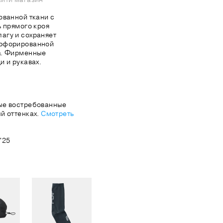
ованной ткани с
ь прямого кроя
агу и сохраняет
ерфорированной
а. Фирменные
и и рукавах.
ые востребованные
й оттенках.
Смотреть
'25