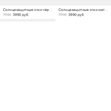
Солнцезащитные очки чёрные
Солнцезащитные очки матовые чёрные
7990
3990 руб.
7990
3990 руб.
Солнцезащитные очки матовые серые