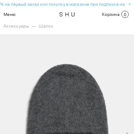
% на первый заказ или покупку в магазине при подписке на нов
Меню
Корзина
0
Аксессуары
—
Шапки