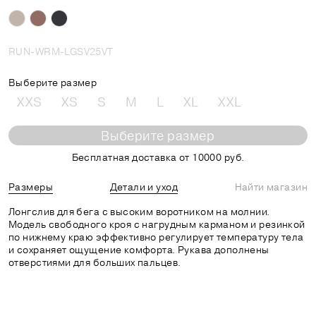
RUN-WRM-LGSV25VT
Выберите размер
XXS
XS
S
M
L
XL
XXL
Выберите размер
Бесплатная доставка от 10000 руб.
Размеры
Детали и уход
Найти магазин
Лонгслив для бега с высоким воротником на молнии.
Модель свободного кроя с нагрудным карманом и резинкой
по нижнему краю эффективно регулирует температуру тела
и сохраняет ощущение комфорта. Рукава дополнены
отверстиями для больших пальцев.