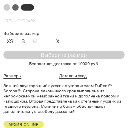
LREV-JCKT24BK
Выберите размер
XS
S
M
L
XL
Выберите размер
Бесплатная доставка от 10000 руб.
Размеры
Детали и уход
Зимний двусторонний пуховик с утеплителем DuPont™
Sorona®. Сторона лаконичного кроя выполнена из
непромокаемой мембранной ткани и дополнена поясом и
капюшоном. Вторая представлена как стеганый пуховик из
гладкого нейлона. Молнии по бокам обеспечивают
дополнительную свободу движений.
АРХИВ ONLINE