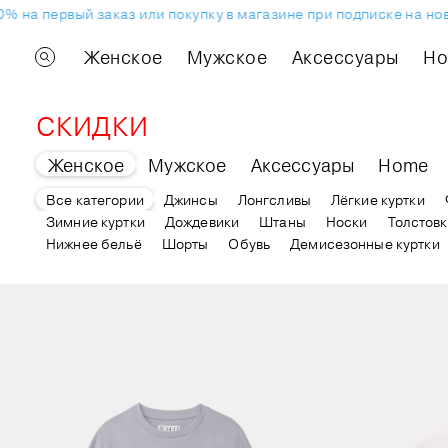
на первый заказ или покупку в магазине при подписке на ново
Женское
Мужское
Аксессуары
H
СКИДКИ
Женское
Мужское
Аксессуары
Home
Все категории
Джинсы
Лонгсливы
Лёгкие куртки
Зимние куртки
Дождевики
Штаны
Носки
Толстов
Нижнее бельё
Шорты
Обувь
Демисезонные куртки