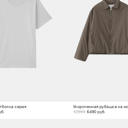
тболка серая
уб.
12990
6490 руб.