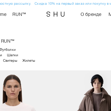
стную рассылку.
Скидка 10% на первый заказ или покупку в ма
ome
RUN™
О бренде
RUN™
Футболки
ки
Шапки
Свитеры
Жилеты