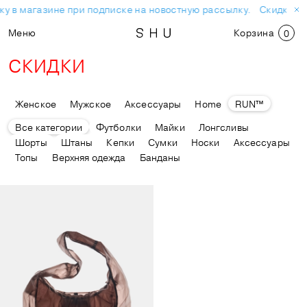
у в магазине при подписке на новостную рассылку.
Скидка 10%
Меню
Корзина
0
СКИДКИ
Женское
Мужское
Аксессуары
Home
RUN™
Все категории
Футболки
Майки
Лонгсливы
Шорты
Штаны
Кепки
Сумки
Носки
Аксессуары
Топы
Верхняя одежда
Банданы