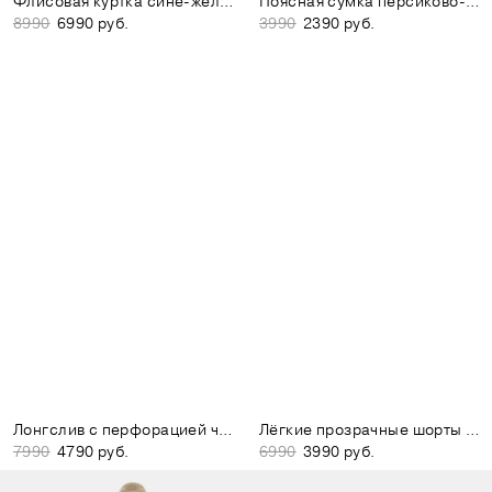
Флисовая куртка сине-жёлтая
Поясная сумка персиково-розовая
8990
6990 руб.
3990
2390 руб.
Лонгслив с перфорацией чёрный
Лёгкие прозрачные шорты коричневые
7990
4790 руб.
6990
3990 руб.