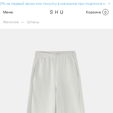
0% на первый заказ или покупку в магазине при подписке на но
Меню
Корзина
0
Женское
—
Штаны