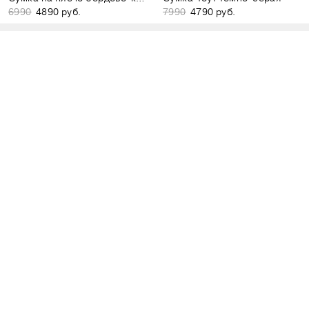
6990
4890 руб.
7990
4790 руб.
Мини-сумка на магнитах серо-лиловая
Рюкзак-мешок на затяжках бордово-коричневый
4990
3490 руб.
8990
5990 руб.