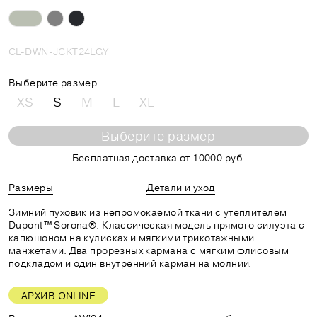
CL-DWN-JCKT24LGY
Выберите размер
XS
S
M
L
XL
Выберите размер
Бесплатная доставка от 10000 руб.
Размеры
Детали и уход
Зимний пуховик из непромокаемой ткани с утеплителем
Dupont™ Sorona®. Классическая модель прямого силуэта с
капюшоном на кулисках и мягкими трикотажными
манжетами. Два прорезных кармана с мягким флисовым
подкладом и один внутренний карман на молнии.
АРХИВ ONLINE