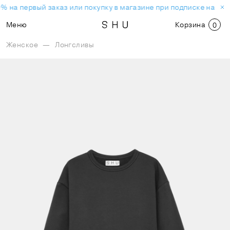
% на первый заказ или покупку в магазине при подписке на но
Меню
Корзина
0
Женское
—
Лонгсливы