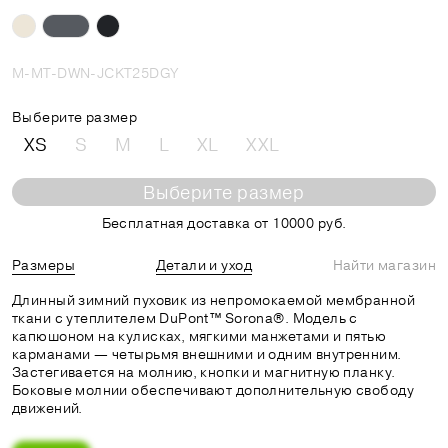
M-MT-DWN-JCKT25DGY
Выберите размер
XS
S
M
L
XL
XXL
Выберите размер
Бесплатная доставка от 10000 руб.
Размеры
Детали и уход
Найти магазин
Длинный зимний пуховик из непромокаемой мембранной
ткани с утеплителем DuPont™ Sorona®. Модель c
капюшоном на кулисках, мягкими манжетами и пятью
карманами — четырьмя внешними и одним внутренним.
Застегивается на молнию, кнопки и магнитную планку.
Боковые молнии обеспечивают дополнительную свободу
движений.