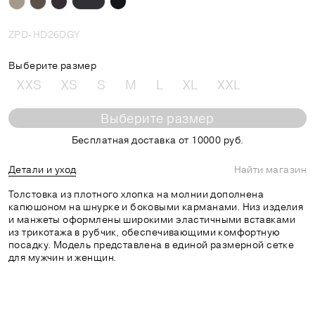
ZPD-HD26DGY
Выберите размер
XXS
XS
S
M
L
XL
XXL
Выберите размер
Бесплатная доставка от 10000 руб.
Детали и уход
Найти магазин
Толстовка из плотного хлопка на молнии дополнена
капюшоном на шнурке и боковыми карманами. Низ изделия
и манжеты оформлены широкими эластичными вставками
из трикотажа в рубчик, обеспечивающими комфортную
посадку. Модель представлена в единой размерной сетке
для мужчин и женщин.