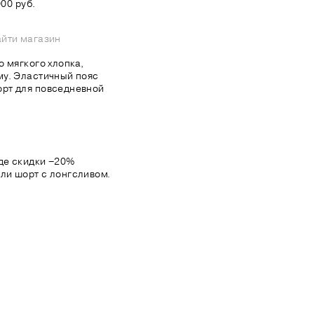
00 руб.
йти магазин
 мягкого хлопка,
му. Эластичный пояс
рт для повседневной
де скидки −20%
ли шорт с лонгсливом.