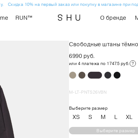
Скидка 10% на первый заказ или покупку в магазине при подп
ome
RUN™
О бренде
Свободные штаны тёмн
6990 руб.
или 4 платежа по 1747.5 руб.
M-LT-PNTS26VBN
Выберите размер
XS
S
M
L
XL
Выберите размер