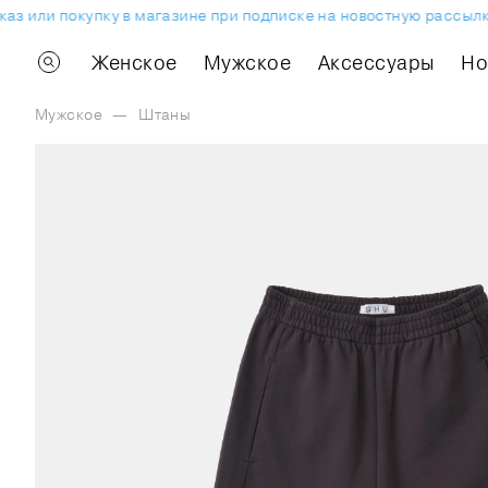
 или покупку в магазине при подписке на новостную рассылку.
Женское
Мужское
Аксессуары
H
Мужское
—
Штаны