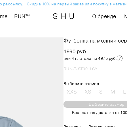
рассылку.
Скидка 10% на первый заказ или покупку в магазине
ome
RUN™
О бренде
Футболка на молнии се
1990 руб.
или 4 платежа по 497.5 руб.
RUN-T-ST001LGY
Выберите размер
XXS
XS
S
M
L
Выберите размер
Бесплатная доставка от 100
Размеры
Детали и уход