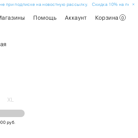
 при подписке на новостную рассылку.
Скидка 10% на первый з
Магазины
Помощь
Аккаунт
Корзина
0
рая
XL
00 руб.