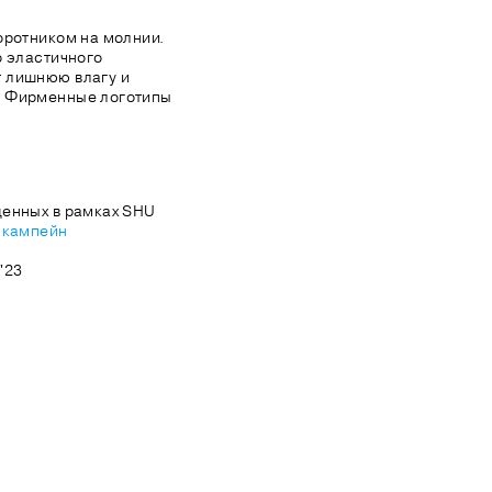
оротником на молнии.
о эластичного
 лишнюю влагу и
. Фирменные логотипы
щенных в рамках SHU
 кампейн
'23