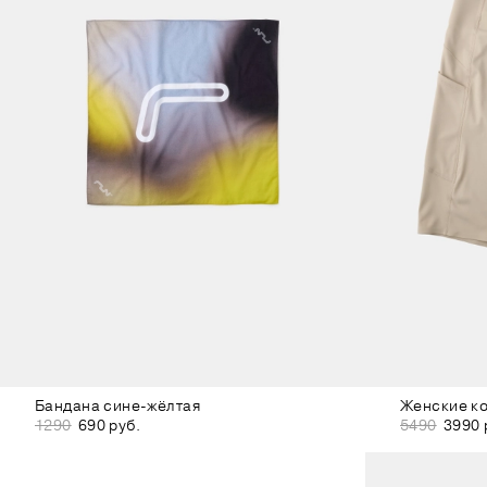
Бандана сине-жёлтая
Женские ко
1290
690 руб.
5490
3990 