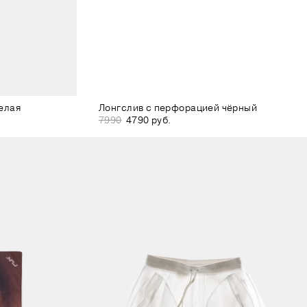
елая
Лонгслив с перфорацией чёрный
7990
4790 руб.