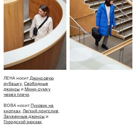
ЛЕНА носит
Джинсовую
рубашку
,
Свободные
джинсы
и
Мини-сумку
через плечо
ВОВА носит
Пуховик на
кнопках
,
Легкий лонгслив
,
Зауженные джинсы
и
Городской рюкзак