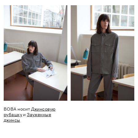
ВОВА носит
Джинсовую
рубашку
и
Зауженные
джинсы