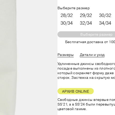
Выберите размер
28/32
29/32
30/32
30/34
32/34
34/34
Выберите размер
Бесплатная доставка от 100
Размеры
Детали и уход
Удлиненные джинсы свободного
посадке выполнены из плотного
который сохраняет форму даже
стирок. Застежка на скрытую м
АРХИВ ONLINE
Свободные джинсы впервые поя
SS'21, а в SS'24 были перевып
цветовой гамме.