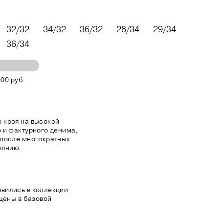
32/32
34/32
36/32
28/34
29/34
36/34
00 руб.
 кроя на высокой
 и фактурного денима,
 после многократных
олнию.
вились в коллекции
ущены в базовой