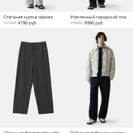
Стёганая куртка чёрная
Утеплённый городской плащ оливковый
11990
4790 руб.
19990
9990 руб.
Штаны из фактурного нейлона тёмно-серые
Стёганая рубашка на молнии светло-зелёная