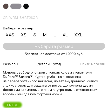
CR-WRM-SHRT26GR
Выберите размер
XXS
XS
S
M
L
XL
XXL
Выберите размер
Бесплатная доставка от 10000 руб.
Размеры
Детали и уход
Найти магазин
Модель свободного кроя с тонким слоем утеплителя
®
DuPont™ Sorona
. Куртка-рубашка выполнена
из переработанного нейлона, имеет внутреннюю кулису
с фиксатором для защиты от ветра. Дополнена двумя
боковыми карманами, одним внутренним и отложенным
воротником для комфортной носки.
FNLSL