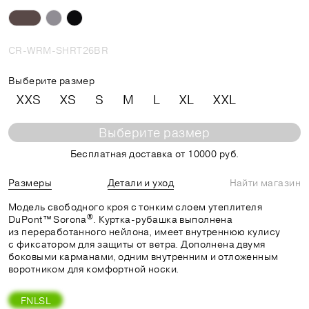
CR-WRM-SHRT26BR
Выберите размер
XXS
XS
S
M
L
XL
XXL
Выберите размер
Бесплатная доставка от 10000 руб.
Размеры
Детали и уход
Найти магазин
Модель свободного кроя с тонким слоем утеплителя
®
DuPont™ Sorona
. Куртка-рубашка выполнена
из переработанного нейлона, имеет внутреннюю кулису
с фиксатором для защиты от ветра. Дополнена двумя
боковыми карманами, одним внутренним и отложенным
воротником для комфортной носки.
FNLSL