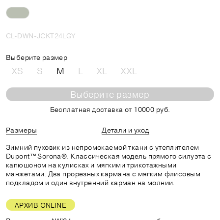
CL-DWN-JCKT24LGY
Выберите размер
XS
S
M
L
XL
XXL
Выберите размер
Бесплатная доставка от 10000 руб.
Размеры
Детали и уход
Зимний пуховик из непромокаемой ткани с утеплителем
Dupont™ Sorona®. Классическая модель прямого силуэта с
капюшоном на кулисках и мягкими трикотажными
манжетами. Два прорезных кармана с мягким флисовым
подкладом и один внутренний карман на молнии.
АРХИВ ONLINE