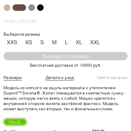
PCKBL-VST26BR
Выберите размер
XXS
XS
S
M
L
XL
XXL
Выберите размер
Бесплатная доставка от 10000 руб.
Размеры
Детали и уход
Найти магазин
Модель из мягкого на ощупь материала с утеплителем
Dupont™ Sorona®. Жилет помещается в компактную сумку-
мешок, которую легко взять с собой. Мешок крепится к
внутренней стороне жилета застёжкой фастекс. Модель
может выступать как вторым, так и финальным слоем.
FNLSL