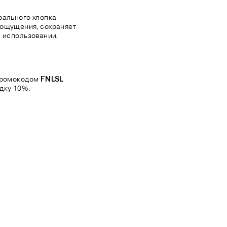
рального хлопка
 ощущения, сохраняет
м использовании.
 промокодом
FNLSL
дку 10%.