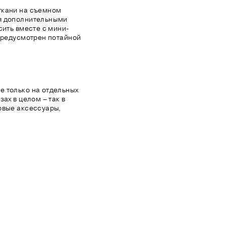
ткани на съемном
я дополнительными
сить вместе с мини-
 предусмотрен потайной
е только на отдельных
ах в целом – так в
овые аксессуары,