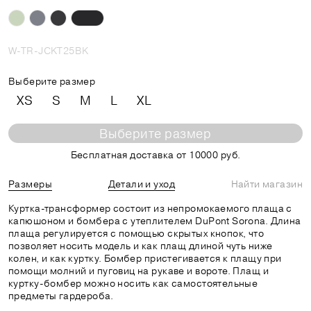
W-TR-JCKT25BK
Выберите размер
XS
S
M
L
XL
Выберите размер
Бесплатная доставка от 10000 руб.
Размеры
Детали и уход
Найти магазин
Куртка-трансформер состоит из непромокаемого плаща с
капюшоном и бомбера с утеплителем DuPont Sorona. Длина
плаща регулируется с помощью скрытых кнопок, что
позволяет носить модель и как плащ длиной чуть ниже
колен, и как куртку. Бомбер пристегивается к плащу при
помощи молний и пуговиц на рукаве и вороте. Плащ и
куртку-бомбер можно носить как самостоятельные
предметы гардероба.