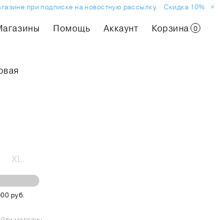
зине при подписке на новостную рассылку.
Скидка 10% на перв
Магазины
Помощь
Аккаунт
Корзина
0
овая
XL
00 руб.
йти магазин