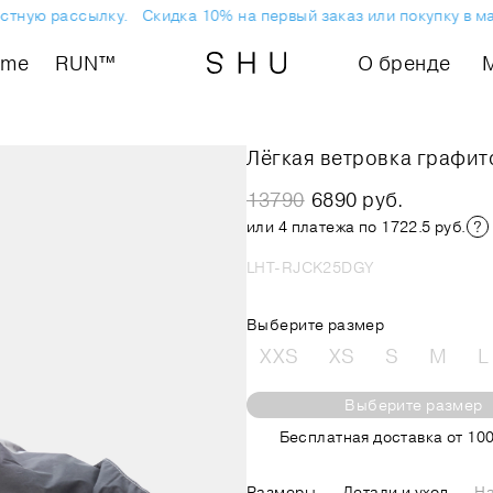
ную рассылку.
Скидка 10% на первый заказ или покупку в мага
ome
RUN™
О бренде
Лёгкая ветровка графит
13790
6890 руб.
или 4 платежа по 1722.5 руб.
LHT-RJCK25DGY
Выберите размер
XXS
XS
S
M
L
Выберите размер
Бесплатная доставка от 100
Размеры
Детали и уход
На