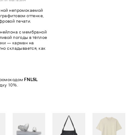
ачной непромокаемой
 графитовом оттенке,
фровой печати.
 нейлона с мембраной
ливой погоды в тёплое
вки — карман на
тно складывается, как
 промокодом
FNLSL
дку 10%.