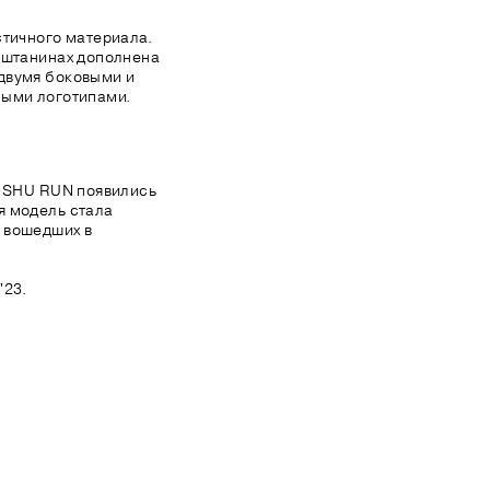
стичного материала.
 штанинах дополнена
двумя боковыми и
ными логотипами.
и SHU RUN появились
я модель стала
 вошедших в
'23.