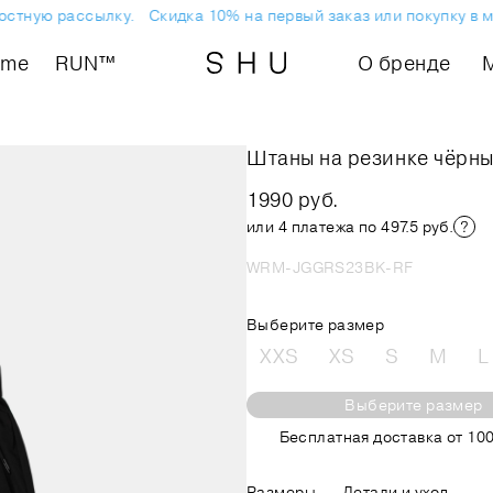
остную рассылку.
Скидка 10% на первый заказ или покупку в м
ome
RUN™
О бренде
Штаны на резинке чёрны
1990 руб.
или 4 платежа по 497.5 руб.
WRM-JGGRS23BK-RF
Выберите размер
XXS
XS
S
M
L
Выберите размер
Бесплатная доставка от 100
Размеры
Детали и уход