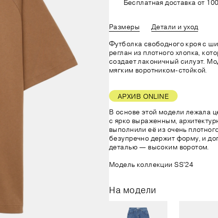
Бесплатная доставка от 100
Размеры
Детали и уход
Футболка свободного кроя с ш
реглан из плотного хлопка, кот
создает лаконичный силуэт. М
мягким воротником-стойкой.
АРХИВ ONLINE
В основе этой модели лежала ц
с ярко выраженным, архитекту
выполнили её из очень плотного
безупречно держит форму, и до
деталью — высоким воротом.
Модель коллекции SS'24
На модели