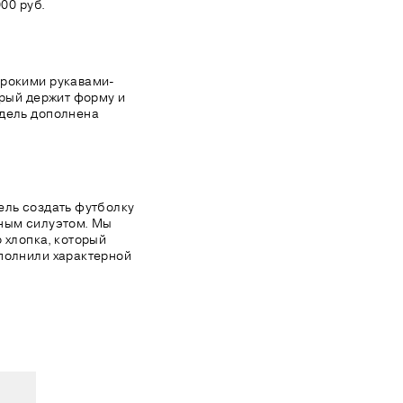
00 руб.
ирокими рукавами-
орый держит форму и
одель дополнена
ель создать футболку
рным силуэтом. Мы
 хлопка, который
полнили характерной