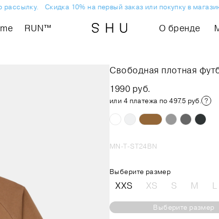
рассылку.
Скидка 10% на первый заказ или покупку в магазине
ome
RUN™
О бренде
Свободная плотная фут
1990 руб.
или 4 платежа по 497.5 руб.
MN-T-ST24BN
Выберите размер
XXS
XS
S
M
L
Выберите размер