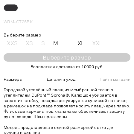
WRM-CT25BK
Выберите размер
XXS
XS
S
M
L
XL
XXL
Выберите размер
Бесплатная доставка от 10000 руб.
Размеры
Детали и уход
Найти магазин
Городской утеплённый плащ из мембранной ткани с
утеплителем DuPont™ Sorona®. Капюшон убирается в
воротник-стойку, посадка регулируется кулиской на поясе,
а ремешок на подкладе позволяет носить плащ через плечо.
Флисовые карманы под клапанами обеспечивают защиту
рук от холода. Швы проклеены.
Модель представлена в единой размерной сетке для
мужчин и женщин.