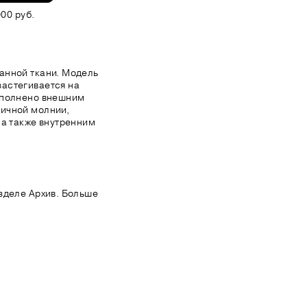
00 руб.
анной ткани. Модель
астегивается на
ополнено внешним
ичной молнии,
 а также внутренним
зделе Архив. Больше