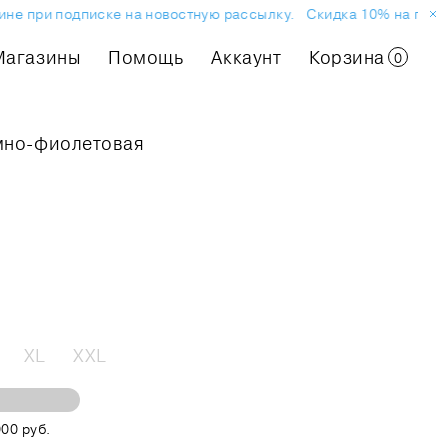
е при подписке на новостную рассылку.
Скидка 10% на первый 
Магазины
Помощь
Аккаунт
Корзина
0
ёмно-фиолетовая
XL
XXL
00 руб.