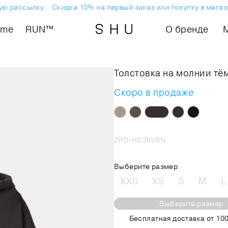
 рассылку.
Скидка 10% на первый заказ или покупку в магазин
ome
RUN™
О бренде
Толстовка на молнии т
Скоро в продаже
ZPD-HD26VBN
Выберите размер
XXS
XS
S
M
L
Выберите размер
Бесплатная доставка от 100