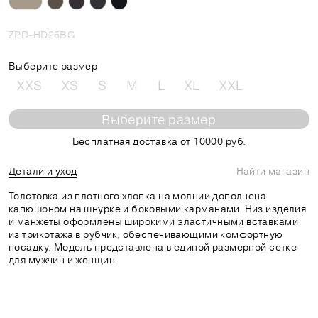
ZPD-HD26BG
Выберите размер
XXS
XS
S
M
L
XL
XXL
Выберите размер
Бесплатная доставка от 10000 руб.
Детали и уход
Найти магазин
Толстовка из плотного хлопка на молнии дополнена
капюшоном на шнурке и боковыми карманами. Низ изделия
и манжеты оформлены широкими эластичными вставками
из трикотажа в рубчик, обеспечивающими комфортную
посадку. Модель представлена в единой размерной сетке
для мужчин и женщин.