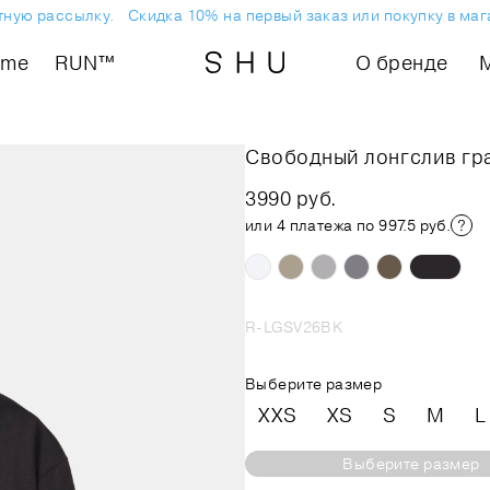
ую рассылку.
Скидка 10% на первый заказ или покупку в магаз
ome
RUN™
О бренде
Свободный лонгслив г
3990 руб.
или 4 платежа по 997.5 руб.
R-LGSV26BK
Выберите размер
XXS
XS
S
M
L
Выберите размер