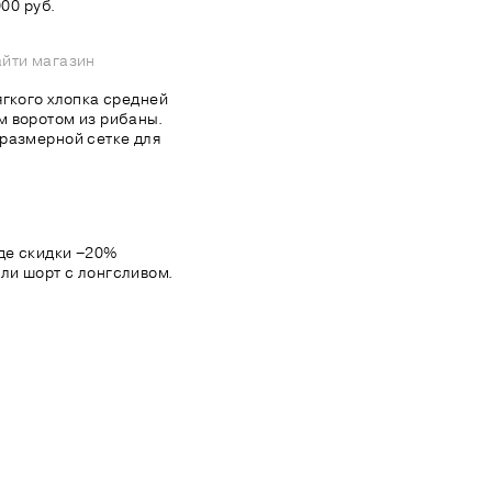
00 руб.
йти магазин
ягкого хлопка средней
м воротом из рибаны.
размерной сетке для
де скидки −20%
ли шорт с лонгсливом.