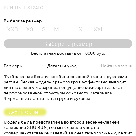
RUN-RN-T-ST24LC
Выберите размер
XXS
XS
S
M
L
XL
XXL
Выберите размер
Бесплатная доставка от 10000 руб.
Размеры
Детали и уход
Найти магазин
Футболка для бега из комбинированной ткани с рукавами
реглан. Легкая модель прямого кроя эффективно выводит
лишнюю влагу и сохраняет ощущение комфорта за счет
перфорированной структуры основного материала.
Фирменные логотипы на груди и рукавах.
АРХИВ ONLINE
Модель была представлена во второй весенне-летней
коллекции SHU RUN, где мы сделали упор на
усовершенствование изделий за счёт технологичных, лёгких