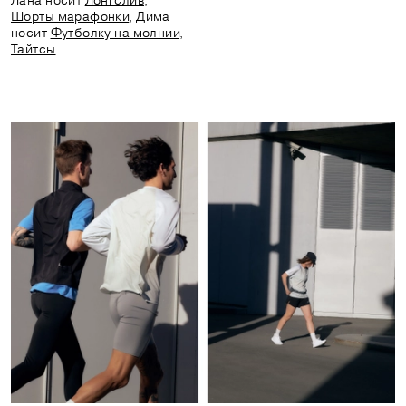
Лана носит
Лонгслив
,
Шорты марафонки
, Дима
носит
Футболку на молнии
,
Тайтсы