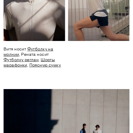
Витя носит
Футболку на
молнии
, Рената носит
Футболку реглан
,
Шорты
марафонки
,
Поясную сумку