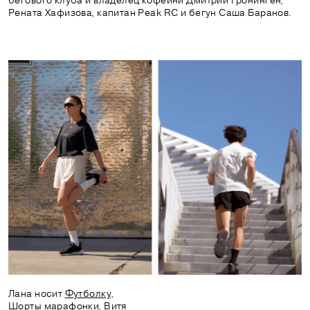
бегового клуба и владелец кофейни Дмитрий Гронинген,
Рената Хафизова, капитан Peak RС и бегун Саша Баранов.
Лана носит
Футболку
,
Шорты марафонки
, Витя