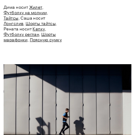
Дима носит
Жилет
,
Футболку на молнии
,
Тайтсы
, Саша носит
Лонгслив
,
Шорты тайтсы
,
Рената носит
Кепку
,
Футболку реглан
,
Шорты
марафонки
,
Поясную сумку