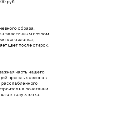
00 руб.
невного образа.
ен эластичным поясом.
мягкого хлопка,
ет цвет после стирок.
важная часть нашего
ций прошлых сезонов.
я расслабленного
строится на сочетании
ного к телу хлопка.