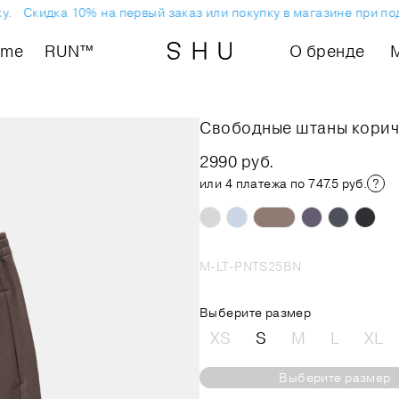
Скидка 10% на первый заказ или покупку в магазине при подп
ome
RUN™
О бренде
Свободные штаны кори
2990 руб.
или 4 платежа по 747.5 руб.
M-LT-PNTS25BN
Выберите размер
XS
S
M
L
XL
Выберите размер