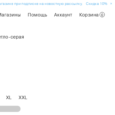
азине при подписке на новостную рассылку.
Скидка 10% на пер
Магазины
Помощь
Аккаунт
Корзина
0
етло-серая
XL
XXL