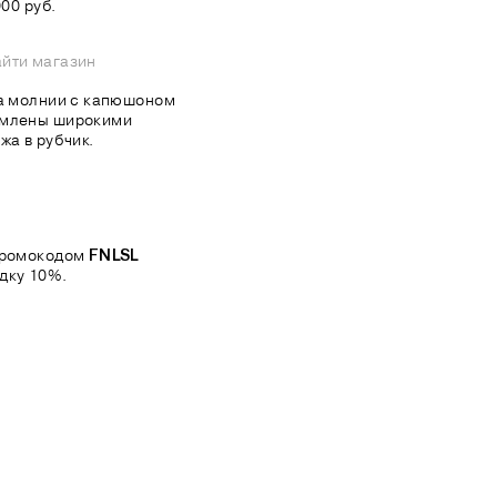
00 руб.
йти магазин
на молнии с капюшоном
рмлены широкими
жа в рубчик.
 промокодом
FNLSL
дку 10%.