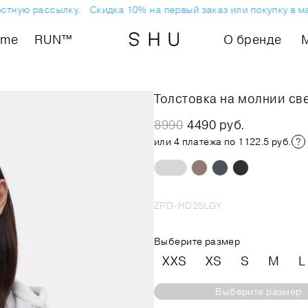
тную рассылку.
Скидка 10% на первый заказ или покупку в маг
ome
RUN™
О бренде
Толстовка на молнии св
8990
4490 руб.
или 4 платежа по 1122.5 руб.
ZPD-HD25LGY
Выберите размер
XXS
XS
S
M
L
Выберите размер