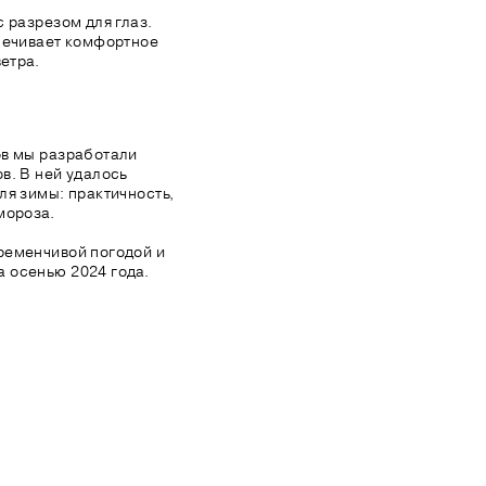
 разрезом для глаз.
печивает комфортное
етра.
ов мы разработали
в. В ней удалось
ля зимы: практичность,
мороза.
ременчивой погодой и
 осенью 2024 года.