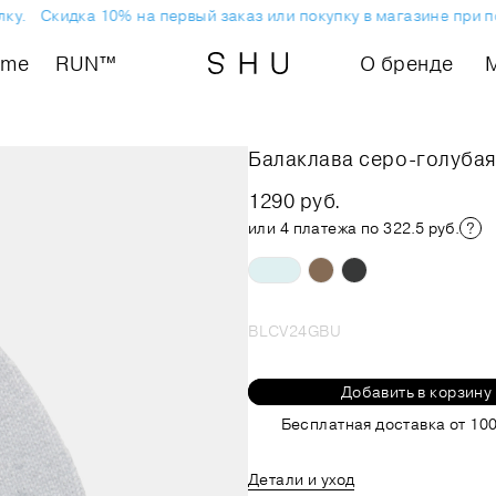
у.
Скидка 10% на первый заказ или покупку в магазине при по
ome
RUN™
О бренде
Балаклава серо-голуба
1290 руб.
или 4 платежа по 322.5 руб.
BLCV24GBU
Добавить в корзину
Бесплатная доставка от 100
Детали и уход