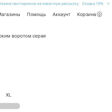
зине при подписке на новостную рассылку.
Скидка 10% на пер
Магазины
Помощь
Аккаунт
Корзина
0
соким воротом серая
XL