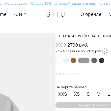
ную рассылку.
Скидка 10% на первый заказ или покупку в мага
ome
RUN™
О бренде
Плотная футболка с вы
3990
2790 руб.
или 4 платежа по 697.5 руб.
MN-T-ST24GY
Выберите размер
XXS
XS
S
M
L
Выберите размер