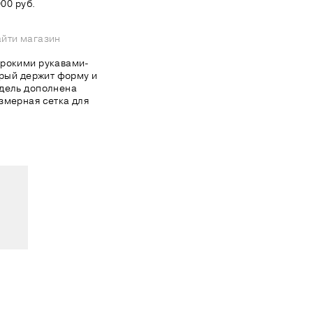
00 руб.
йти магазин
ирокими рукавами-
орый держит форму и
одель дополнена
змерная сетка для