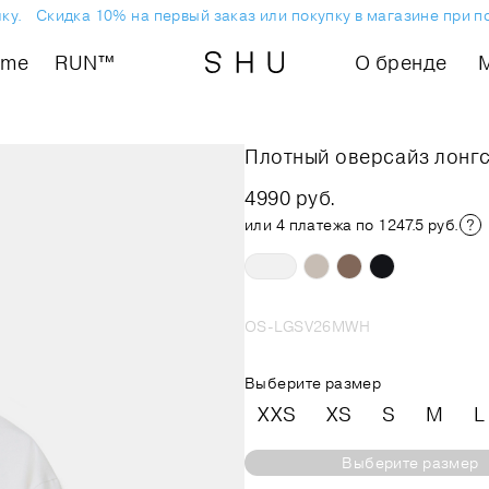
.
Скидка 10% на первый заказ или покупку в магазине при под
ome
RUN™
О бренде
Плотный оверсайз лонг
4990 руб.
или 4 платежа по 1247.5 руб.
OS-LGSV26MWH
Выберите размер
XXS
XS
S
M
L
Выберите размер