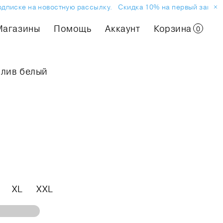
писке на новостную рассылку.
Скидка 10% на первый заказ ил
Магазины
Помощь
Аккаунт
Корзина
0
слив белый
XL
XXL