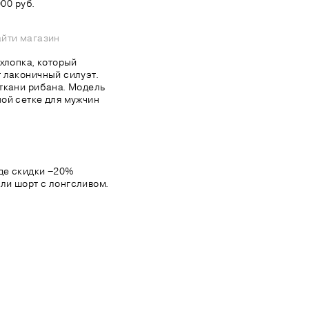
00 руб.
йти магазин
хлопка, который
 лаконичный силуэт.
ткани рибана. Модель
ой сетке для мужчин
де скидки −20%
ли шорт с лонгсливом.