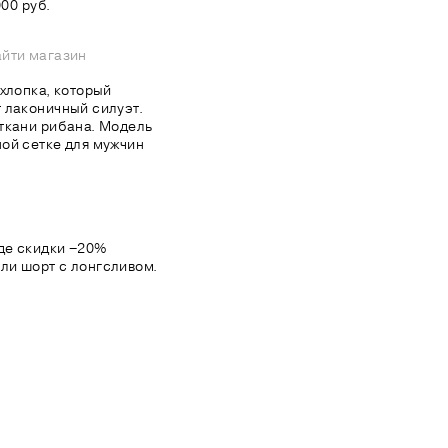
00 руб.
йти магазин
хлопка, который
 лаконичный силуэт.
ткани рибана. Модель
ой сетке для мужчин
де скидки −20%
ли шорт с лонгсливом.