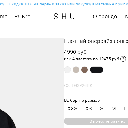
Скидка 10% на первый заказ или покупку в магазине при подп
ome
RUN™
О бренде
Плотный оверсайз лонг
4990 руб.
или 4 платежа по 1247.5 руб.
OS-LGSV26BK
Выберите размер
XXS
XS
S
M
L
Выберите размер