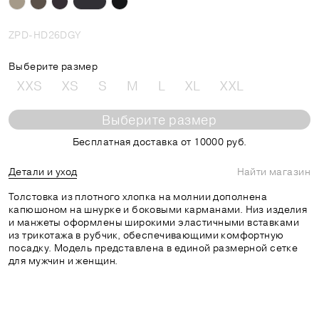
ZPD-HD26DGY
Выберите размер
XXS
XS
S
M
L
XL
XXL
Выберите размер
Бесплатная доставка от 10000 руб.
Детали и уход
Найти магазин
Толстовка из плотного хлопка на молнии дополнена
капюшоном на шнурке и боковыми карманами. Низ изделия
и манжеты оформлены широкими эластичными вставками
из трикотажа в рубчик, обеспечивающими комфортную
посадку. Модель представлена в единой размерной сетке
для мужчин и женщин.