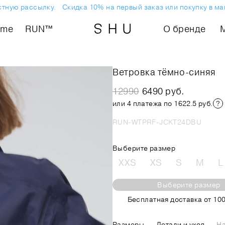
ую рассылку.
Скидка 10% на первый заказ или покупку в магаз
ome
RUN™
О бренде
Ветровка тёмно-синяя
12990
6490 руб.
или 4 платежа по 1622.5 руб.
RUN-WTPRF-JCKT24DBU
Выберите размер
XXS
XS
S
M
L
Выберите размер
Бесплатная доставка от 100
Размеры
Детали и уход
На