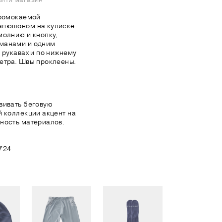
промокаемой
апюшоном на кулиске
молнию и кнопку,
манами и одним
 рукавах и по нижнему
етра. Швы проклеены.
вивать беговую
й коллекции акцент на
ность материалов.
'24