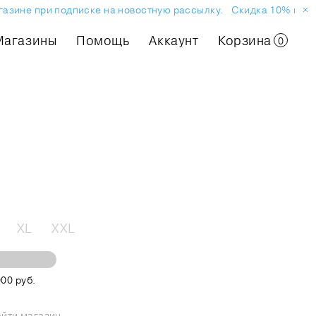
ине при подписке на новостную рассылку.
Скидка 10% на первы
Магазины
Помощь
Аккаунт
Корзина
0
XL
XXL
00 руб.
йти магазин